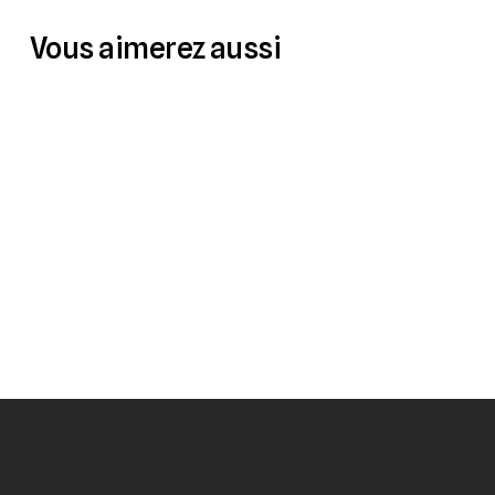
Vous aimerez aussi
Orium Quaelis 18
Orium Quaelis 40
Orium Quaelis 10