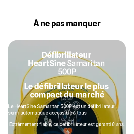
À ne pas manquer
Défibrillateur 
HeartSine 
Samaritan 
500P
Le défibrillateur le plus 
compact du marché
Le HeartSine Samaritan 500P est un défibrillateur 
semi-automatique accessible à tous.
Extrêmement fiable, ce défibrillateur est garanti 8 ans.